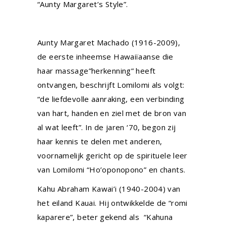
“Aunty Margaret’s Style”.
Aunty Margaret Machado
(1916-2009),
de eerste inheemse Hawaiïaanse die
haar massage”herkenning” heeft
ontvangen, beschrijft Lomilomi als volgt:
“de liefdevolle aanraking, een verbinding
van hart, handen en ziel met de bron van
al wat leeft”. In de jaren ‘70, begon zij
haar kennis te delen met anderen,
voornamelijk gericht op de spirituele leer
van Lomilomi “Ho’oponopono” en chants.
Kahu Abraham Kawai’i
(1940-2004) van
het eiland Kauai. Hij ontwikkelde de “
romi
kaparere”
, beter gekend als “
Kahuna